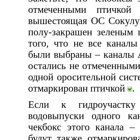
отмеченными птичко
вышестоящая ОС Сокулук 
полу-закрашен зеленым
того, что не все канал
были выбраны – каналы 
остались не отмеченными
одной оросительной сист
отмаркирован птичкой
.
Если к гидроучастку
водовыпуски одного ка
чекбокс этого канала –
будут также отмаркиров